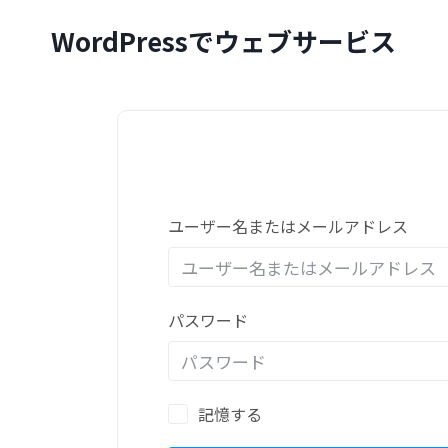
内
WordPressでウェブサービス
容
を
ス
キ
ッ
プ
ユーザー名またはメールアドレス
パスワード
記憶する